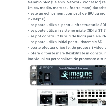
Selenio SNP
(Selenio-Network-Processor) rep
(mica, medie, mare sau foarte mare) datorit
- este un echipament compact de 1RU cu proc
x 2160p50)
- se poate utiliza si pentru infrastructurile SD
- se poate utiliza in sisteme mixte (SDI si ST 2
- se pot construi 2 fluxuri de lucru paralele id
- se poate utiliza initial pentru sistemele SD
- poate efectua orice fel de procesari video s
- ofera o foarte mare flexibilitate in constru
individual cu personalitati de procesare dist