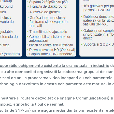
operabile echipamente existente la ora actuala in industrie
da
a cu alte companii si organizatii la elaborarea grupului de st
zeci de ani in procesarea video incepand cu echipamentele d
ehnologia dezvoltata in aceste echipamente este matura, in c
estrare si routare dezvoltat de Imagine Communications) si o
mplex, agnostic la tipul de semnal.
 suita de SNP-uri) care asigura redundanta prin existenta rete