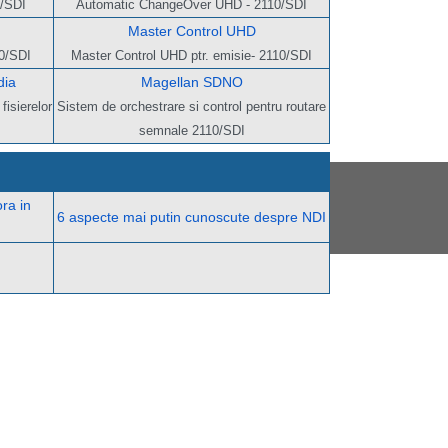
/SDI
Automatic ChangeOver UHD - 2110/SDI
Master Control UHD
10/SDI
Master Control UHD ptr. emisie- 2110/SDI
dia
Magellan SDNO
fisierelor
Sistem de orchestrare si control pentru routare
semnale 2110/SDI
ra in
6 aspecte mai putin cunoscute despre NDI
PTE ST 2110