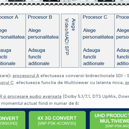
izare):
procesorul A
efectueaza conversii bidirectionale SDI - 
sorul C
efectueaza functia de Multiviewer cu latenta mica,
p
R si procesare audio avansata
(Dolby 5.1/7.1, DTS UpMix, Dow
a momentul actual fiind in numar de 8: