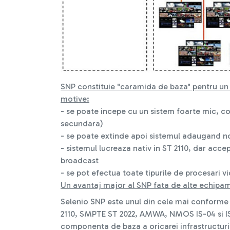
SNP constituie "caramida de baza" pentru u
motive:
- se poate incepe cu un sistem foarte mic, c
secundara)
- se poate extinde apoi sistemul adaugand no
- sistemul lucreaza nativ in ST 2110, dar acc
broadcast
- se pot efectua toate tipurile de procesari vi
Un avantaj major al SNP fata de alte echipame
Selenio SNP este unul din cele mai conforme 
2110, SMPTE ST 2022, AMWA, NMOS IS-04 si IS-
componenta de baza a oricarei infrastructur