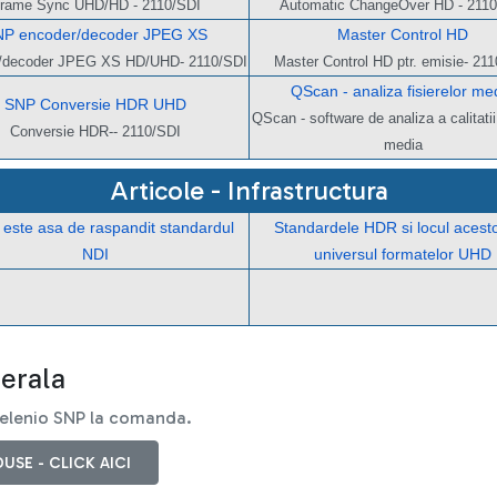
rame Sync UHD/HD - 2110/SDI
Automatic ChangeOver HD - 2110
P encoder/decoder JPEG XS
Master Control HD
/decoder JPEG XS HD/UHD- 2110/SDI
Master Control HD ptr. emisie- 21
QScan - analiza fisierelor me
SNP Conversie HDR UHD
QScan - software de analiza a calitatii 
Conversie HDR-- 2110/SDI
media
Articole - Infrastructura
 este asa de raspandit standardul
Standardele HDR si locul acesto
mentare nativa in standardul SM
NDI
universul formatelor UHD
nerala
Selenio SNP la comanda.
USE - CLICK AICI