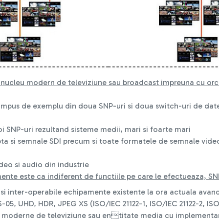
n nucleu modern de televiziune sau broadcast impreuna cu or
ompus de exemplu din doua SNP-uri si doua switch-uri de date
i SNP-uri rezultand sisteme medii, mari si foarte mari
epta si semnale SDI precum si toate formatele de semnale video
deo si audio din industrie
nte este ca indiferent de functiile pe care le efectueaza, SN
si inter-operabile echipamente existente la ora actuala avand
05, UHD, HDR, JPEG XS (ISO/IEC 21122-1, ISO/IEC 21122-2, ISO/
i moderne de televiziune sau entitate media cu implementar