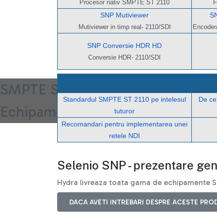
Procesor nativ SMPTE ST 2110
F
SNP Mutiviewer
SN
Mutiviewer in timp real- 2110/SDI
Encoder
SNP Conversie HDR HD
Conversie HDR- 2110/SDI
SMPTE ST 2110
Standardul SMPTE ST 2110 pe intelesul
De ce
Echipamente si sisteme cu imple
tuturor
Recomandari pentru implementarea unei
retele NDI
Selenio SNP - prezentare ge
Hydra livreaza toata gama de echipamente 
DACA AVETI INTREBARI DESPRE ACESTE PROD