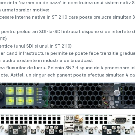
rezinta "caramida de baza" in construirea unui sistem nativ S
a urmatoarelor motive:
esare interna nativa in ST 2110 care poate prelucra simultan
I pentru prelucrari SDI-la-SDI intrucat dispune si de interfete de
110)
entice (unul SDI si unul in ST 2110)
I, iar cand infrastructura permite se poate face tranzitia gradu
i audio existente in industria de broadcast
irea fluxurilor de lucru. Selenio SNP dispune de 4 procesoare id
incte. Astfel, un singur echipanent poate efectua simultan 4 c